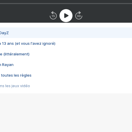
 DayZ
 a 13 ans (et vous l'avez ignoré)
e (littéralement)
im Rayan
 toutes les règles
s les jeux vidéo
us choquant de Rockstar ? - Le scandale BULLY
e plus moche de Steam
du RÊVE tourne au CAUCHEMAR
pendant 8 heures