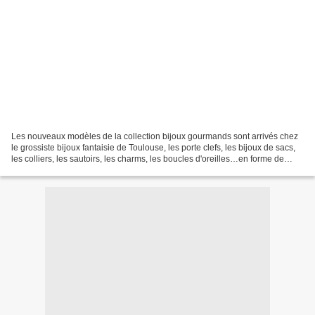
Les nouveaux modèles de la collection bijoux gourmands sont arrivés chez
le grossiste bijoux fantaisie de Toulouse, les porte clefs, les bijoux de sacs,
les colliers, les sautoirs, les charms, les boucles d'oreilles…en forme de
bijoux bonbons ou de gateaux…les...