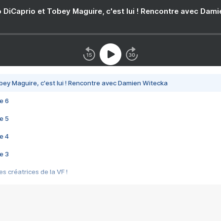
 DiCaprio et Tobey Maguire, c'est lui ! Rencontre avec Dam
bey Maguire, c'est lui ! Rencontre avec Damien Witecka
e 6
e 5
e 4
e 3
s créatrices de la VF !
e 2
e 1